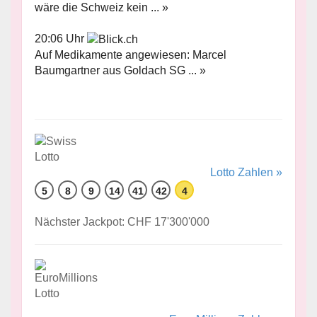
wäre die Schweiz kein ... »
20:06 Uhr
Auf Medikamente angewiesen: Marcel
Baumgartner aus Goldach SG ... »
Lotto Zahlen »
5
8
9
14
41
42
4
Nächster Jackpot: CHF 17'300'000