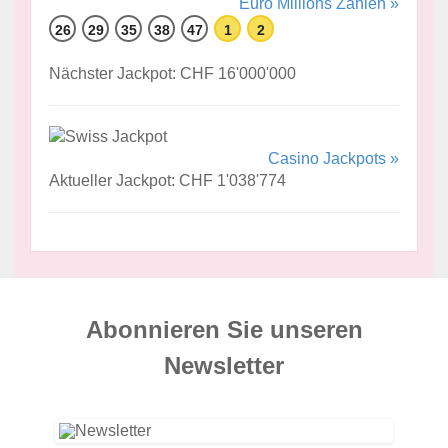
Euro Millions Zahlen »
26
29
35
38
47
1
2
Nächster Jackpot: CHF 16'000'000
Casino Jackpots »
Aktueller Jackpot: CHF 1'038'774
Abonnieren Sie unseren
News­letter