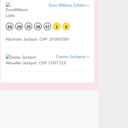
Euro Millions Zahlen »
26
29
35
38
47
1
2
Nächster Jackpot: CHF 16'000'000
Casino Jackpots »
Aktueller Jackpot: CHF 1'037'219