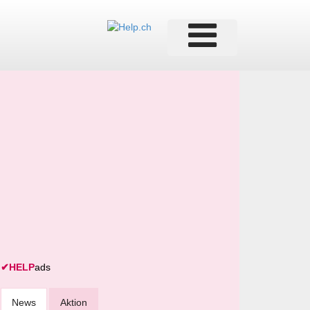
✔
HELP
ads
News
Aktion