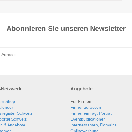
Abonnieren Sie unseren News­letter
Netzwerk
Angebote
en Shop
Für Firmen
alender
Firmenadressen
sregister Schweiz
Firmeneintrag, Porträt
portal Schweiz
Eventpublikationen
en & Angebote
Internetnamen, Domains
themen
Onlinewerbung