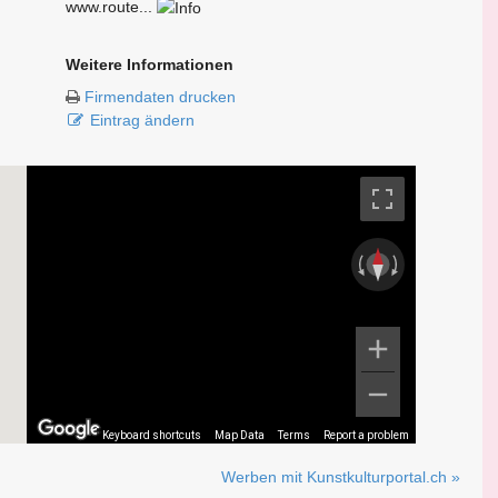
www.route...
Weitere Informationen
Firmendaten drucken
Eintrag ändern
Keyboard shortcuts
Map Data
Terms
Report a problem
Werben mit Kunstkulturportal.ch »