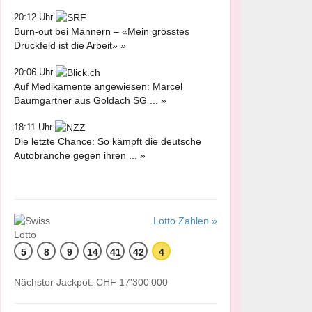
20:12 Uhr
Burn-out bei Männern – «Mein grösstes
Druckfeld ist die Arbeit» »
20:06 Uhr
Auf Medikamente angewiesen: Marcel
Baumgartner aus Goldach SG ... »
18:11 Uhr
Die letzte Chance: So kämpft die deutsche
Autobranche gegen ihren ... »
Lotto Zahlen »
5
8
9
14
41
42
4
Nächster Jackpot: CHF 17'300'000