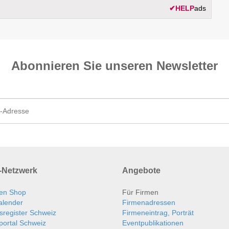
✔
HELP
ads
Abonnieren Sie unseren News­letter
Netzwerk
Angebote
en Shop
Für Firmen
alender
Firmenadressen
sregister Schweiz
Firmeneintrag, Porträt
portal Schweiz
Eventpublikationen