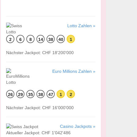
Lotto Zahlen »
2
6
8
14
38
40
1
Nächster Jackpot: CHF 18'200'000
Euro Millions Zahlen »
26
29
35
38
47
1
2
Nächster Jackpot: CHF 16'000'000
Casino Jackpots »
Aktueller Jackpot: CHF 1'042'486