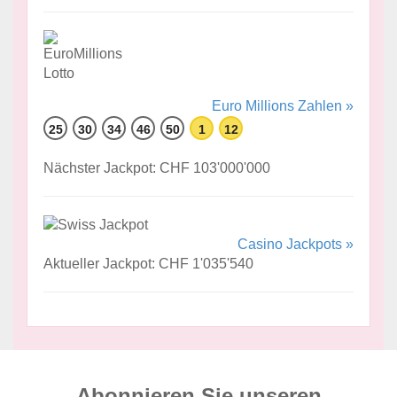
Euro Millions Zahlen »
25
30
34
46
50
1
12
Nächster Jackpot: CHF 103'000'000
Casino Jackpots »
Aktueller Jackpot: CHF 1'035'540
Abonnieren Sie unseren