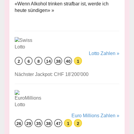
«Wenn Alkohol trinken strafbar ist, werde ich
heute sündigen» »
Lotto Zahlen »
2
6
8
14
38
40
1
Nächster Jackpot: CHF 18'200'000
Euro Millions Zahlen »
26
29
35
38
47
1
2