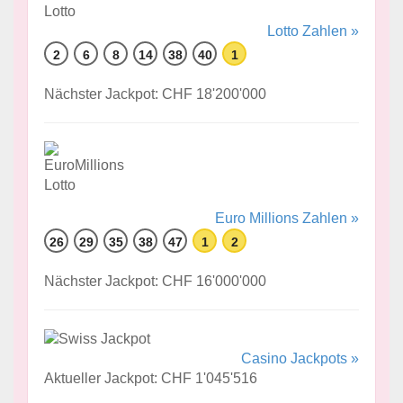
Lotto Zahlen »
2
6
8
14
38
40
1
Nächster Jackpot: CHF 18'200'000
Euro Millions Zahlen »
26
29
35
38
47
1
2
Nächster Jackpot: CHF 16'000'000
Casino Jackpots »
Aktueller Jackpot: CHF 1'045'516