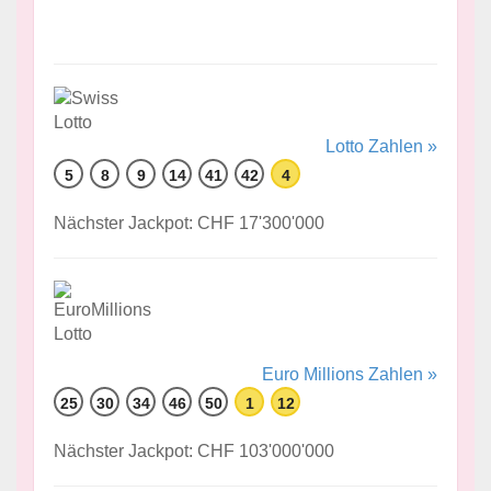
Lotto Zahlen »
5
8
9
14
41
42
4
Nächster Jackpot: CHF 17'300'000
Euro Millions Zahlen »
25
30
34
46
50
1
12
Nächster Jackpot: CHF 103'000'000