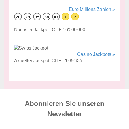
Euro Millions Zahlen »
26
29
35
38
47
1
2
Nächster Jackpot: CHF 16'000'000
Casino Jackpots »
Aktueller Jackpot: CHF 1'039'635
Abonnieren Sie unseren
News­letter