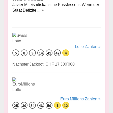
Javier Mileis «fiskalische Fussfessel»: Wenn der
Staat Defizite ... »
Lotto Zahlen »
5
8
9
14
41
42
4
Nächster Jackpot: CHF 17'300'000
Euro Millions Zahlen »
25
30
34
46
50
1
12