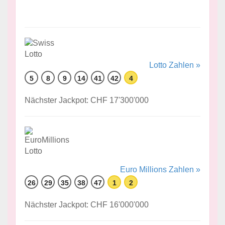
Lotto Zahlen »
5
8
9
14
41
42
4
Nächster Jackpot: CHF 17'300'000
Euro Millions Zahlen »
26
29
35
38
47
1
2
Nächster Jackpot: CHF 16'000'000