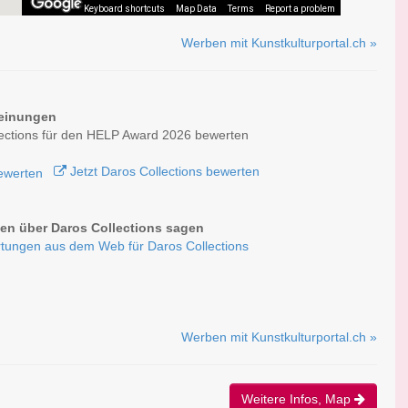
Keyboard shortcuts
Map Data
Terms
Report a problem
Werben mit Kunstkulturportal.ch »
einungen
ections für den HELP Award 2026 bewerten
Jetzt Daros Collections bewerten
n über Daros Collections sagen
tungen aus dem Web für Daros Collections
Werben mit Kunstkulturportal.ch »
Weitere Infos, Map