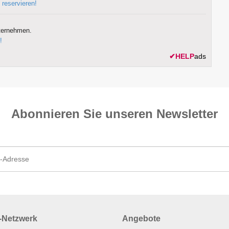
 reservieren!
ternehmen.
!
✔
HELP
ads
Abonnieren Sie unseren News­letter
Netzwerk
Angebote