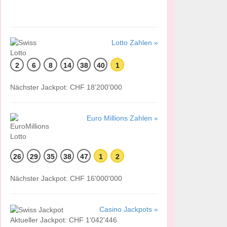
Lotto Zahlen »
2
6
8
14
38
40
1
Nächster Jackpot: CHF 18'200'000
Euro Millions Zahlen »
26
29
35
38
47
1
2
Nächster Jackpot: CHF 16'000'000
Casino Jackpots »
Aktueller Jackpot: CHF 1'042'446