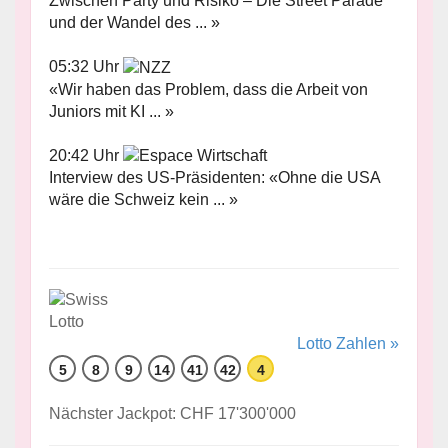
Zwischen Party und Risiko – Die Street Parade
und der Wandel des ... »
05:32 Uhr
«Wir haben das Problem, dass die Arbeit von
Juniors mit KI ... »
20:42 Uhr
Interview des US-Präsidenten: «Ohne die USA
wäre die Schweiz kein ... »
Lotto Zahlen »
5
8
9
14
41
42
4
Nächster Jackpot: CHF 17'300'000