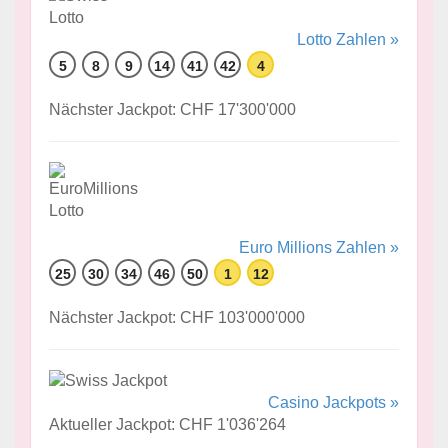
Lotto Zahlen »
5
8
9
14
41
42
4
Nächster Jackpot: CHF 17'300'000
Euro Millions Zahlen »
25
30
34
46
50
1
12
Nächster Jackpot: CHF 103'000'000
Casino Jackpots »
Aktueller Jackpot: CHF 1'036'264