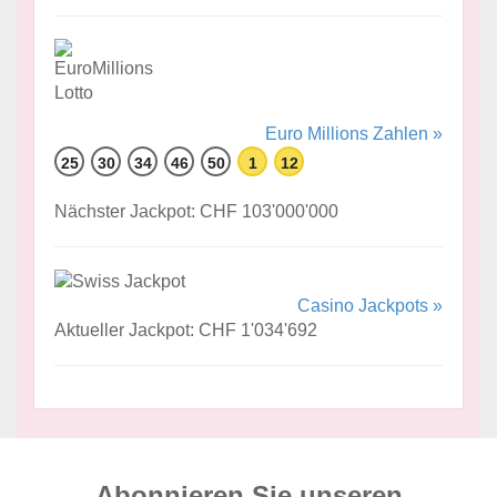
Euro Millions Zahlen »
25
30
34
46
50
1
12
Nächster Jackpot: CHF 103'000'000
Casino Jackpots »
Aktueller Jackpot: CHF 1'034'692
Abonnieren Sie unseren