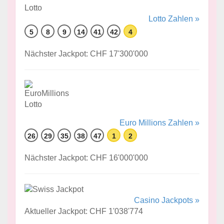
Lotto Zahlen »
5
8
9
14
41
42
4
Nächster Jackpot: CHF 17'300'000
Euro Millions Zahlen »
26
29
35
38
47
1
2
Nächster Jackpot: CHF 16'000'000
Casino Jackpots »
Aktueller Jackpot: CHF 1'038'774