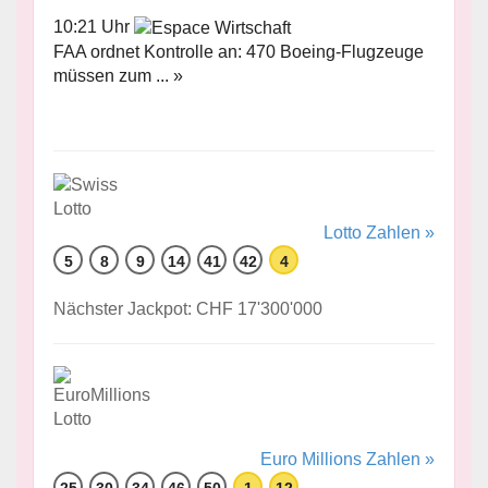
10:21 Uhr
FAA ordnet Kontrolle an: 470 Boeing-Flugzeuge
müssen zum ... »
Lotto Zahlen »
5
8
9
14
41
42
4
Nächster Jackpot: CHF 17'300'000
Euro Millions Zahlen »
25
30
34
46
50
1
12