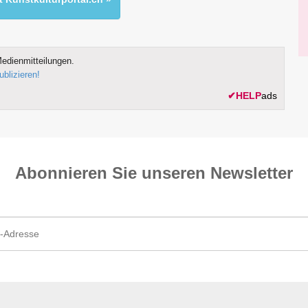
edienmitteilungen.
ublizieren!
✔
HELP
ads
Abonnieren Sie unseren News­letter