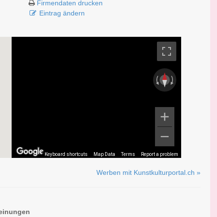
Firmendaten drucken
Eintrag ändern
Keyboard shortcuts
Map Data
Terms
Report a problem
Werben mit Kunstkulturportal.ch »
einungen