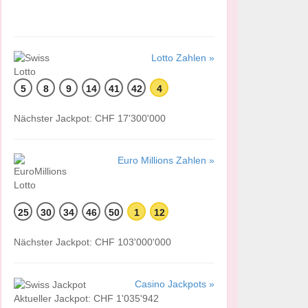
Lotto Zahlen »
5
8
9
14
41
42
4
Nächster Jackpot: CHF 17'300'000
Euro Millions Zahlen »
25
30
34
46
50
1
12
Nächster Jackpot: CHF 103'000'000
Casino Jackpots »
Aktueller Jackpot: CHF 1'035'942