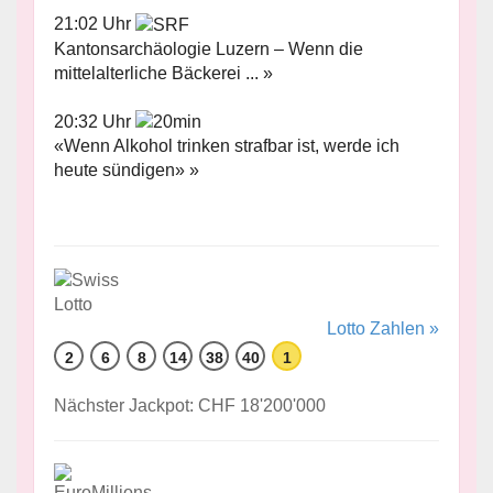
21:02 Uhr
Kantonsarchäologie Luzern – Wenn die
mittelalterliche Bäckerei ... »
20:32 Uhr
«Wenn Alkohol trinken strafbar ist, werde ich
heute sündigen» »
Lotto Zahlen »
2
6
8
14
38
40
1
Nächster Jackpot: CHF 18'200'000