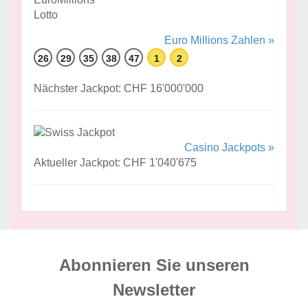
Euro Millions Zahlen »
26
29
35
38
47
1
2
Nächster Jackpot: CHF 16'000'000
Casino Jackpots »
Aktueller Jackpot: CHF 1'040'675
Abonnieren Sie unseren
News­letter