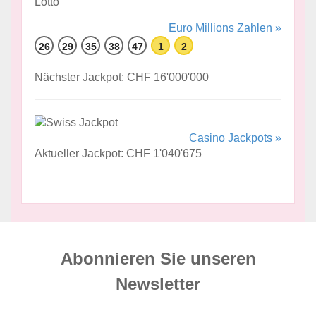
Euro Millions Zahlen »
26
29
35
38
47
1
2
Nächster Jackpot: CHF 16'000'000
Casino Jackpots »
Aktueller Jackpot: CHF 1'040'675
Abonnieren Sie unseren
News­letter