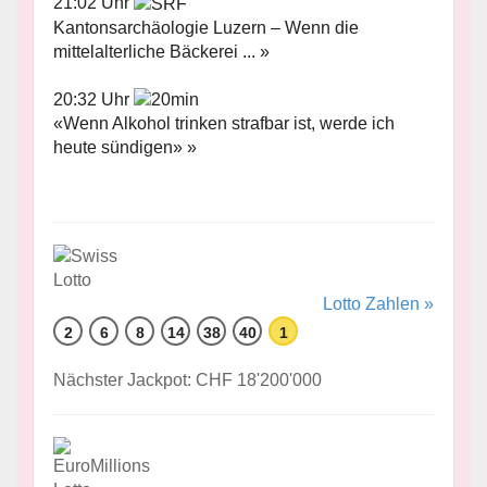
21:02 Uhr
Kantonsarchäologie Luzern – Wenn die
mittelalterliche Bäckerei ... »
20:32 Uhr
«Wenn Alkohol trinken strafbar ist, werde ich
heute sündigen» »
Lotto Zahlen »
2
6
8
14
38
40
1
Nächster Jackpot: CHF 18'200'000