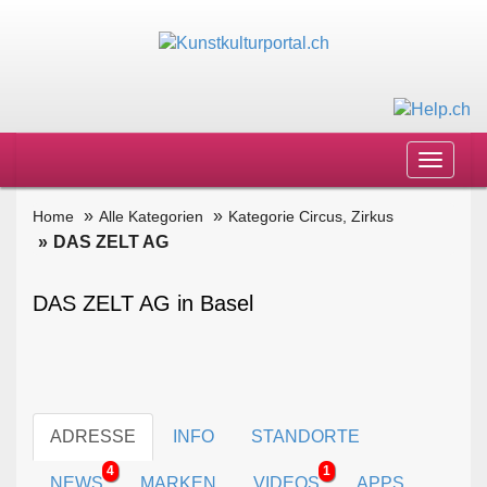
Toggle
navigat
Home
Alle Kategorien
Kategorie Circus, Zirkus
DAS ZELT AG
DAS ZELT AG in Basel
ADRESSE
INFO
STANDORTE
4
1
NEWS
MARKEN
VIDEOS
APPS