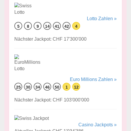
Lotto Zahlen »
5
8
9
14
41
42
4
Nächster Jackpot: CHF 17'300'000
Euro Millions Zahlen »
25
30
34
46
50
1
12
Nächster Jackpot: CHF 103'000'000
Casino Jackpots »