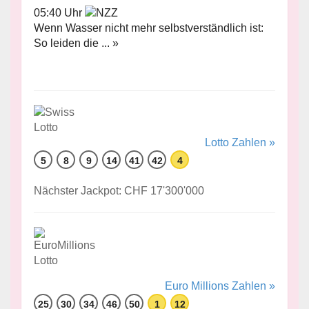
05:40 Uhr
Wenn Wasser nicht mehr selbstverständlich ist:
So leiden die ... »
Lotto Zahlen »
5
8
9
14
41
42
4
Nächster Jackpot: CHF 17'300'000
Euro Millions Zahlen »
25
30
34
46
50
1
12