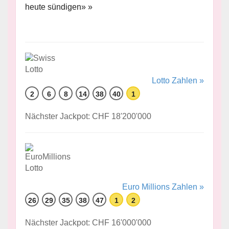
heute sündigen» »
Lotto Zahlen »
2
6
8
14
38
40
1
Nächster Jackpot: CHF 18'200'000
Euro Millions Zahlen »
26
29
35
38
47
1
2
Nächster Jackpot: CHF 16'000'000