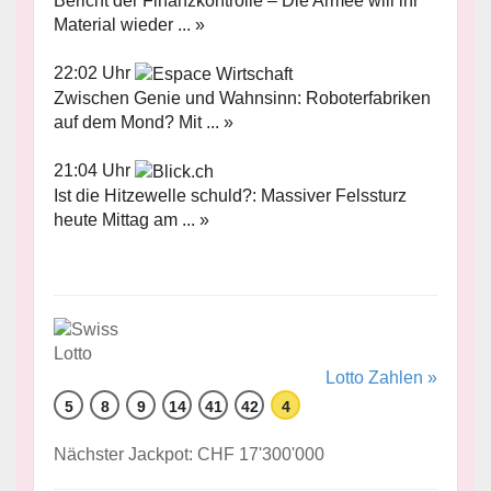
Bericht der Finanzkontrolle – Die Armee will ihr
Material wieder ... »
22:02 Uhr
Zwischen Genie und Wahnsinn: Roboterfabriken
auf dem Mond? Mit ... »
21:04 Uhr
Ist die Hitzewelle schuld?: Massiver Felssturz
heute Mittag am ... »
Lotto Zahlen »
5
8
9
14
41
42
4
Nächster Jackpot: CHF 17'300'000