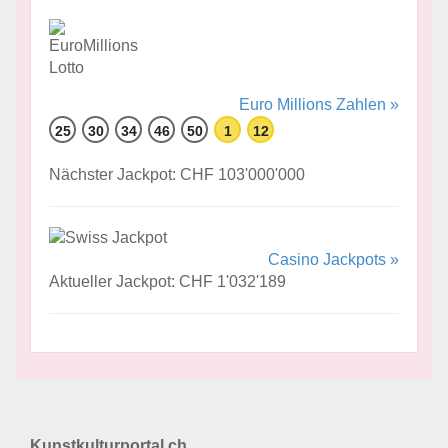
Euro Millions Zahlen »
25
30
34
46
50
1
12
Nächster Jackpot: CHF 103'000'000
Casino Jackpots »
Aktueller Jackpot: CHF 1'032'189
Kunstkulturportal.ch