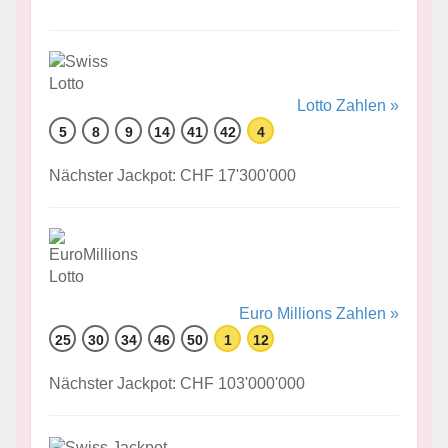
Lotto Zahlen »
5
8
9
14
41
42
4
Nächster Jackpot: CHF 17'300'000
Euro Millions Zahlen »
25
30
34
46
50
1
12
Nächster Jackpot: CHF 103'000'000