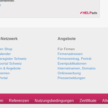
ternehmen.
!
✔
HELP
ads
Netzwerk
Angebote
en Shop
Für Firmen
alender
Firmenadressen
sregister Schweiz
Firmeneintrag, Porträt
portal Schweiz
Eventpublikationen
en & Angebote
Internetnamen, Domains
themen
Onlinewerbung
ortal
Pressemeldungen
um
Referenzen
Nutzungsbedingungen
Zertifikate
Al