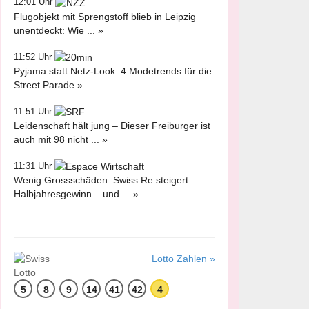
12:01 Uhr
Flugobjekt mit Sprengstoff blieb in Leipzig
unentdeckt: Wie ... »
11:52 Uhr
Pyjama statt Netz-Look: 4 Modetrends für die
Street Parade »
11:51 Uhr
Leidenschaft hält jung – Dieser Freiburger ist
auch mit 98 nicht ... »
11:31 Uhr
Wenig Grossschäden: Swiss Re steigert
Halbjahresgewinn – und ... »
Lotto Zahlen »
5
8
9
14
41
42
4