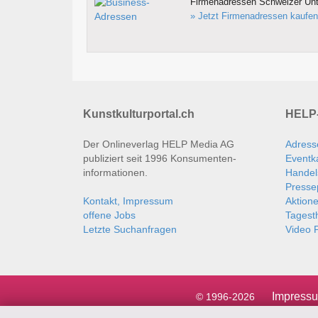
Firmenadressen Schweizer Un
» Jetzt Firmenadressen kaufen
Kunstkulturportal.ch
HELP-
Der Onlineverlag HELP Media AG
Adress
publiziert seit 1996 Konsumenten­
Eventk
informationen.
Handel
Presse
Kontakt, Impressum
Aktion
offene Jobs
Tages
Letzte Suchanfragen
Video P
Impress
© 1996-2026