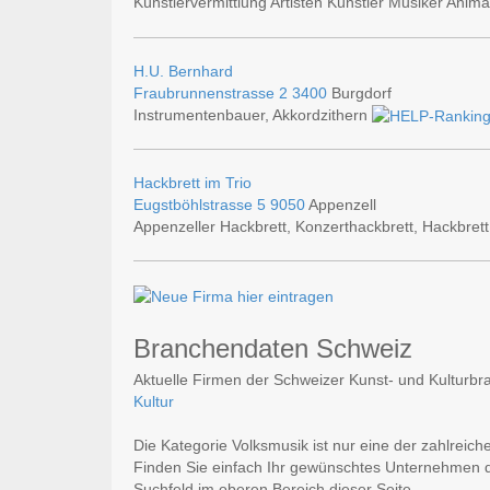
Künstlervermittlung Artisten Künstler Musiker Ani
H.U. Bernhard
Fraubrunnenstrasse 2
3400
Burgdorf
Instrumentenbauer, Akkordzithern
Hackbrett im Trio
Eugstböhlstrasse 5
9050
Appenzell
Appenzeller Hackbrett, Konzerthackbrett, Hackbrett
Branchendaten Schweiz
Aktuelle Firmen der Schweizer Kunst- und Kulturbra
Kultur
Die Kategorie Volksmusik ist nur eine der zahlreic
Finden Sie einfach Ihr gewünschtes Unternehmen du
Suchfeld im oberen Bereich dieser Seite.