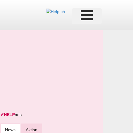
✔
HELP
ads
News
Aktion