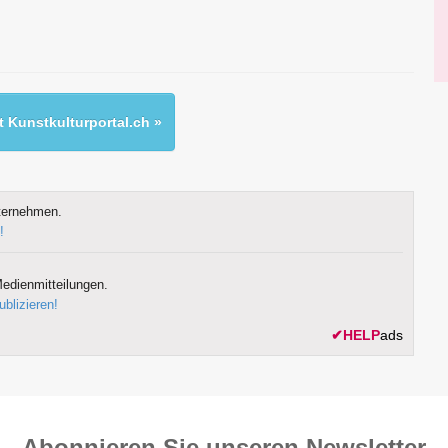
 Kunstkulturportal.ch »
ternehmen.
!
edienmitteilungen.
ublizieren!
✔
HELP
ads
Abonnieren Sie unseren News­letter