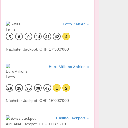
Lotto Zahlen »
5
8
9
14
41
42
4
Nächster Jackpot: CHF 17'300'000
Euro Millions Zahlen »
26
29
35
38
47
1
2
Nächster Jackpot: CHF 16'000'000
Casino Jackpots »
Aktueller Jackpot: CHF 1'037'219