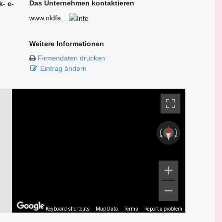
Das Unternehmen kontaktieren
- e-
www.oldfa...
Weitere Informationen
Firmendaten drucken
Eintrag ändern
Keyboard shortcuts
Map Data
Terms
Report a problem