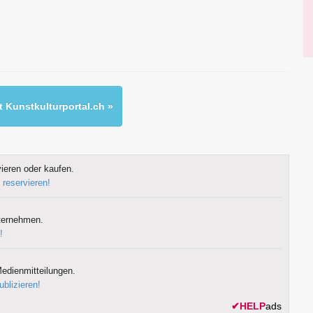
 Kunstkulturportal.ch »
ieren oder kaufen.
 reservieren!
ternehmen.
!
edienmitteilungen.
ublizieren!
✔
HELP
ads