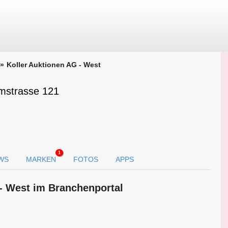
Koller Auktionen AG - West
rmstrasse 121
1
WS
MARKEN
FOTOS
APPS
 - West im Branchen­portal