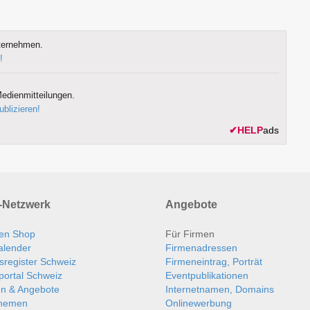
ternehmen.
!
edienmitteilungen.
ublizieren!
✔
HELP
ads
Netzwerk
Angebote
en Shop
Für Firmen
alender
Firmenadressen
sregister Schweiz
Firmeneintrag, Porträt
portal Schweiz
Eventpublikationen
en & Angebote
Internetnamen, Domains
themen
Onlinewerbung