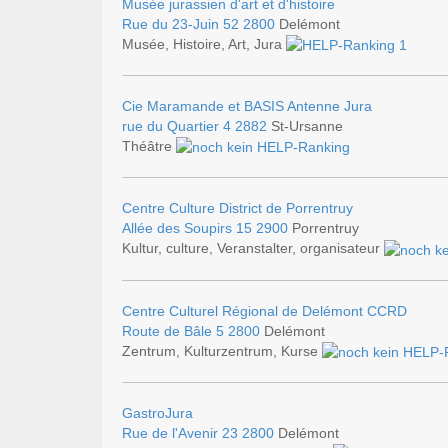
Musée jurassien d'art et d'histoire
Rue du 23-Juin 52
2800
Delémont
Musée, Histoire, Art, Jura
Cie Maramande et BASIS Antenne Jura
rue du Quartier 4
2882
St-Ursanne
Théâtre
Centre Culture District de Porrentruy
Allée des Soupirs 15
2900
Porrentruy
Kultur, culture, Veranstalter, organisateur
Centre Culturel Régional de Delémont CCRD
Route de Bâle 5
2800
Delémont
Zentrum, Kulturzentrum, Kurse
GastroJura
Rue de l'Avenir 23
2800
Delémont