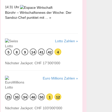
14:31 Uhr
Bürohr – Wirtschaftsnews der Woche: Der
Sandoz-Chef punktet mit ... »
Lotto Zahlen »
5
8
9
14
41
42
4
Nächster Jackpot: CHF 17'300'000
Euro Millions Zahlen »
25
30
34
46
50
1
12
Nächster Jackpot: CHF 103'000'000